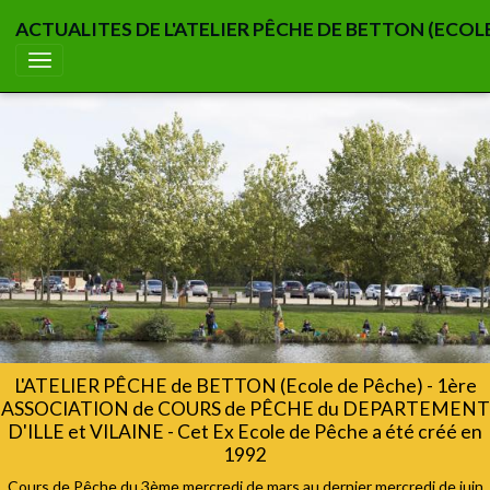
ACTUALITES DE L'ATELIER PÊCHE DE BETTON (ECOL
L'ATELIER PÊCHE de BETTON (Ecole de Pêche) - 1ère
ASSOCIATION de COURS de PÊCHE du DEPARTEMENT
D'ILLE et VILAINE - Cet Ex Ecole de Pêche a été créé en
1992
Cours de Pêche du 3ème mercredi de mars au dernier mercredi de juin