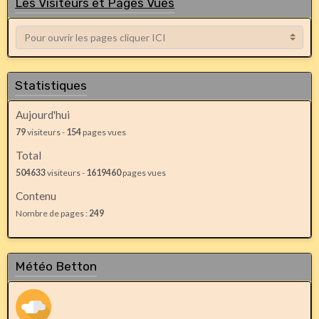
Les Visiteurs et Pages Vues
Statistiques
Aujourd'hui
79
visiteurs -
154
pages vues
Total
504633
visiteurs -
1619460
pages vues
Contenu
Nombre de pages :
249
Météo Betton