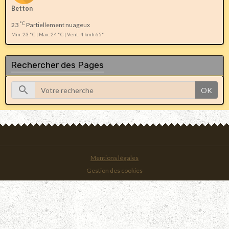
Betton
°C
23
Partiellement nuageux
Min: 23 °C | Max: 24 °C | Vent: 4 kmh 65°
Rechercher des Pages
OK
Mentions légales
Gestion des cookies