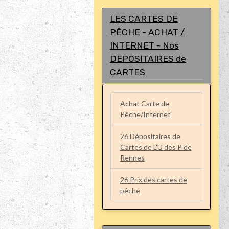
LES CARTES DE
PÊCHE - ACHAT /
INTERNET - Nos
DEPOSITAIRES de
CARTES
Achat Carte de
Pêche/Internet
26 Dépositaires de
Cartes de L'U des P de
Rennes
26 Prix des cartes de
pêche