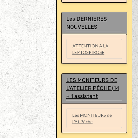
Les DERNIERES
NOUVELLES
ATTENTION A LA
LEPTOSPIROSE
LES MONITEURS DE
L'ATELIER PÊCHE (14
+ 1 assistant
Les MONITEURS de
L'At.Pêche