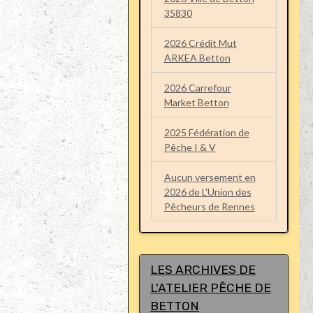
35830
2026 Crédit Mut
ARKEA Betton
2026 Carrefour
Market Betton
2025 Fédération de
Pêche I & V
Aucun versement en
2026 de L'Union des
Pêcheurs de Rennes
LES ARCHIVES DE
L'ATELIER PÊCHE DE
BETTON