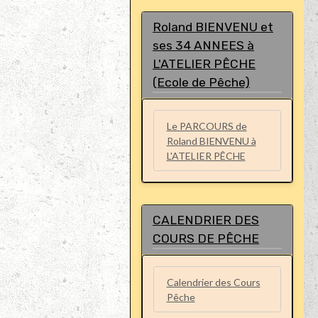
Roland BIENVENU et
ses 34 ANNEES à
L'ATELIER PÊCHE
(Ecole de Pêche)
Le PARCOURS de
Roland BIENVENU à
L'ATELIER PÊCHE
CALENDRIER DES
COURS DE PÊCHE
Calendrier des Cours
Pêche