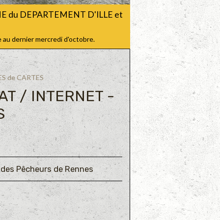
CHE du DEPARTEMENT D'ILLE et
 au dernier mercredi d'octobre.
ES de CARTES
T / INTERNET -
S
n des Pêcheurs de Rennes