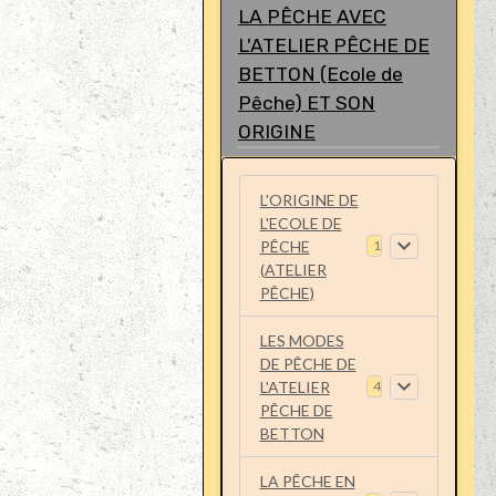
LA PÊCHE AVEC
L'ATELIER PÊCHE DE
BETTON (Ecole de
Pêche) ET SON
ORIGINE
L'ORIGINE DE
L'ECOLE DE
PÊCHE
1
(ATELIER
PÊCHE)
LES MODES
DE PÊCHE DE
L'ATELIER
4
PÊCHE DE
BETTON
LA PÊCHE EN