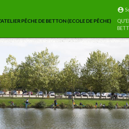
S
'ATELIER PÊCHE DE BETTON (ECOLE DE PÊCHE)
QU'E
BET