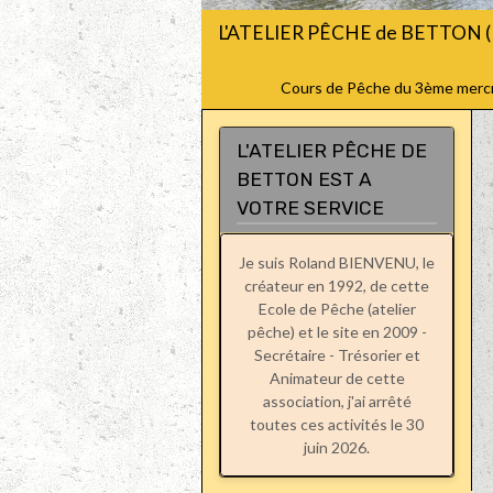
L'ATELIER PÊCHE de BETTON (
Cours de Pêche du 3ème mercred
L'ATELIER PÊCHE DE
BETTON EST A
VOTRE SERVICE
Je suis Roland BIENVENU, le
créateur en 1992, de cette
Ecole de Pêche (atelier
pêche) et le site en 2009 -
Secrétaire - Trésorier et
Animateur de cette
association, j'ai arrêté
toutes ces activités le 30
juin 2026.