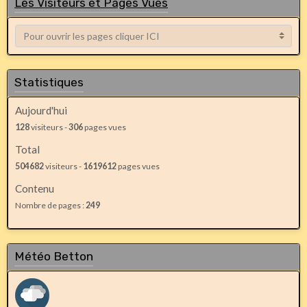
Les Visiteurs et Pages Vues
Statistiques
Aujourd'hui
128
visiteurs -
306
pages vues
Total
504682
visiteurs -
1619612
pages vues
Contenu
Nombre de pages :
249
Météo Betton