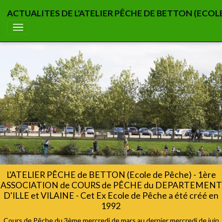
ACTUALITES DE L'ATELIER PÊCHE DE BETTON (ECOL
L'ATELIER PÊCHE de BETTON (Ecole de Pêche) - 1ère
ASSOCIATION de COURS de PÊCHE du DEPARTEMENT
D'ILLE et VILAINE - Cet Ex Ecole de Pêche a été créé en
1992
Cours de Pêche du 3ème mercredi de mars au dernier mercredi de juin