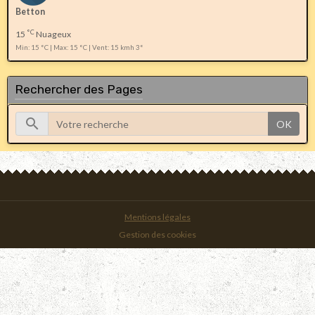
Betton
°C
15
Nuageux
Min: 15 °C | Max: 15 °C | Vent: 15 kmh 3°
Rechercher des Pages
OK
Mentions légales
Gestion des cookies