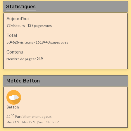
Statistiques
Aujourd'hui
72
visiteurs -
137
pages vues
Total
504626
visiteurs -
1619443
pages vues
Contenu
Nombre de pages :
249
Météo Betton
Betton
°C
22
Partiellement nuageux
Min: 21 °C | Max: 22 °C | Vent: 8 kmh 85°