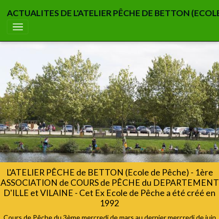
ACTUALITES DE L'ATELIER PÊCHE DE BETTON (ECOL
L'ATELIER PÊCHE de BETTON (Ecole de Pêche) - 1ère
ASSOCIATION de COURS de PÊCHE du DEPARTEMENT
D'ILLE et VILAINE - Cet Ex Ecole de Pêche a été créé en
1992
Cours de Pêche du 3ème mercredi de mars au dernier mercredi de juin