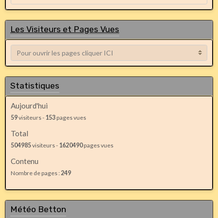
Les Visiteurs et Pages Vues
Statistiques
Aujourd'hui
59
visiteurs -
153
pages vues
Total
504985
visiteurs -
1620490
pages vues
Contenu
Nombre de pages :
249
Météo Betton