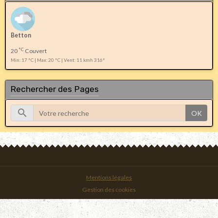
Betton
°C
20
Couvert
Min: 17 °C | Max: 20 °C | Vent: 11 kmh 316°
Rechercher des Pages
OK
Mentions légales
Gestion des cookies