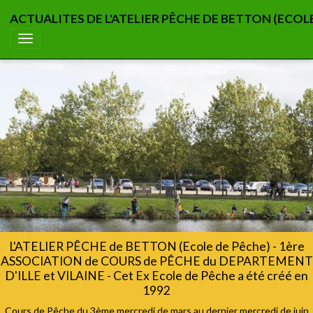
ACTUALITES DE L'ATELIER PÊCHE DE BETTON (ECOL
L'ATELIER PÊCHE de BETTON (Ecole de Pêche) - 1ère
ASSOCIATION de COURS de PÊCHE du DEPARTEMENT
D'ILLE et VILAINE - Cet Ex Ecole de Pêche a été créé en
1992
Cours de Pêche du 3ème mercredi de mars au dernier mercredi de juin