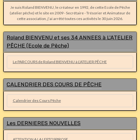
Je suis Roland BIENVENU, le créateur en 1992, de cette Ecole de Pêche
(atelier pêche) et le site en 2009 - Secrétaire - Trésorier et Animateur de
cette association, j'ai arrêté toutes ces activités le 30 juin 2026.
Roland BIENVENU et ses 34 ANNEES à L'ATELIER
PÊCHE (Ecole de Pêche)
Le PARCOURS de Roland BIENVENU à L'ATELIER PÊCHE
CALENDRIER DES COURS DE PÊCHE
Calendrier des Cours Pêche
Les DERNIERES NOUVELLES
ATTENTION A LA LEPTOSPIROSE