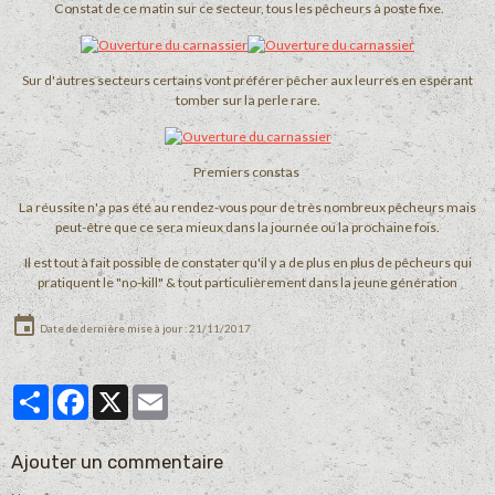
Constat de ce matin sur ce secteur, tous les pêcheurs à poste fixe.
Sur d'autres secteurs certains vont préférer pêcher aux leurres en espérant
tomber sur la perle rare.
Premiers constas
La réussite n'a pas été au rendez-vous pour de très nombreux pêcheurs mais
peut-être que ce sera mieux dans la journée ou la prochaine fois.
Il est tout à fait possible de constater qu'il y a de plus en plus de pêcheurs qui
pratiquent le "no-kill" & tout particulièrement dans la jeune génération
Date de dernière mise à jour : 21/11/2017
Partager
Facebook
X
Email
Ajouter un commentaire