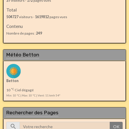
37
visiteurs -
172
pages vues
Total
504727
visiteurs -
1619812
pages vues
Contenu
Nombre de pages :
249
Météo Betton
Betton
°C
10
Ciel dégagé
Min: 10 °C | Max: 10 °C | Vent: 11 kmh 54°
Rechercher des Pages
OK