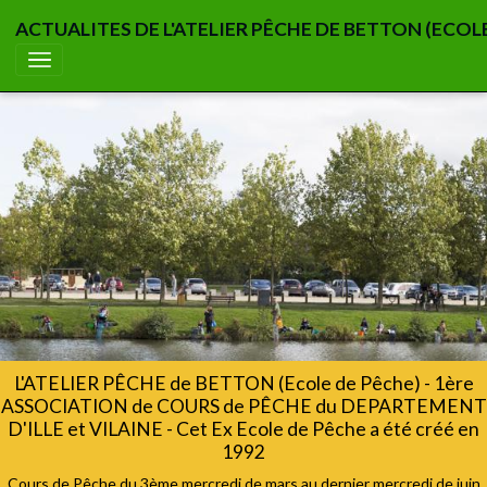
ACTUALITES DE L'ATELIER PÊCHE DE BETTON (ECOL
L'ATELIER PÊCHE de BETTON (Ecole de Pêche) - 1ère
ASSOCIATION de COURS de PÊCHE du DEPARTEMENT
D'ILLE et VILAINE - Cet Ex Ecole de Pêche a été créé en
1992
Cours de Pêche du 3ème mercredi de mars au dernier mercredi de juin