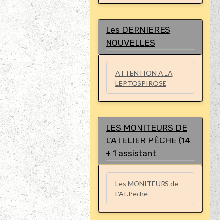
Les DERNIERES
NOUVELLES
ATTENTION A LA
LEPTOSPIROSE
LES MONITEURS DE
L'ATELIER PÊCHE (14
+ 1 assistant
Les MONITEURS de
L'At.Pêche