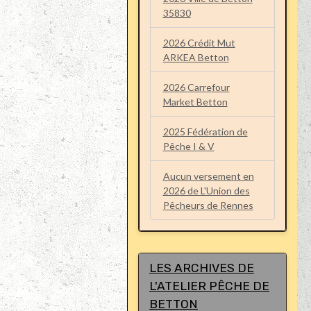
35830
2026 Crédit Mut
ARKEA Betton
2026 Carrefour
Market Betton
2025 Fédération de
Pêche I & V
Aucun versement en
2026 de L'Union des
Pêcheurs de Rennes
LES ARCHIVES DE
L'ATELIER PÊCHE DE
BETTON