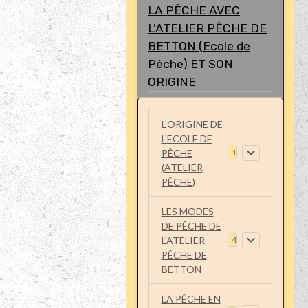
LA PÊCHE AVEC
L'ATELIER PÊCHE DE
BETTON (Ecole de
Pêche) ET SON
ORIGINE
L'ORIGINE DE
L'ECOLE DE
PÊCHE
1
(ATELIER
PÊCHE)
LES MODES
DE PÊCHE DE
L'ATELIER
4
PÊCHE DE
BETTON
LA PÊCHE EN