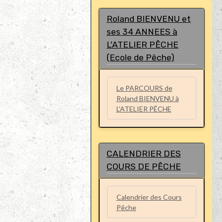
Roland BIENVENU et
ses 34 ANNEES à
L'ATELIER PÊCHE
(Ecole de Pêche)
Le PARCOURS de
Roland BIENVENU à
L'ATELIER PÊCHE
CALENDRIER DES
COURS DE PÊCHE
Calendrier des Cours
Pêche