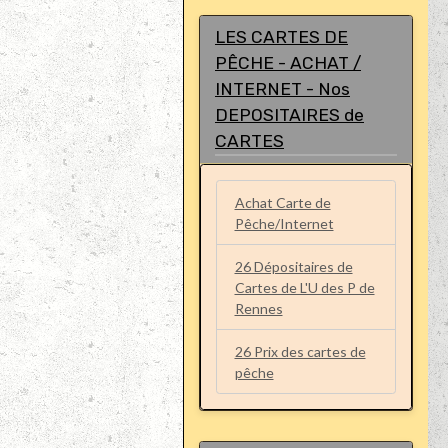
LES CARTES DE
PÊCHE - ACHAT /
INTERNET - Nos
DEPOSITAIRES de
CARTES
Achat Carte de
Pêche/Internet
26 Dépositaires de
Cartes de L'U des P de
Rennes
26 Prix des cartes de
pêche