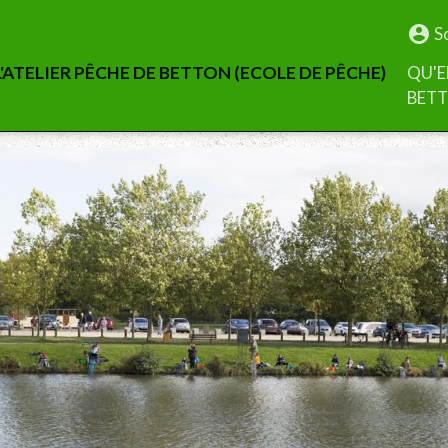
S
'ATELIER PÊCHE DE BETTON (ECOLE DE PÊCHE)
QU'E
BET