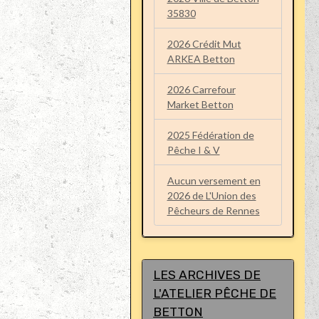
35830
2026 Crédit Mut
ARKEA Betton
2026 Carrefour
Market Betton
2025 Fédération de
Pêche I & V
Aucun versement en
2026 de L'Union des
Pêcheurs de Rennes
LES ARCHIVES DE
L'ATELIER PÊCHE DE
BETTON