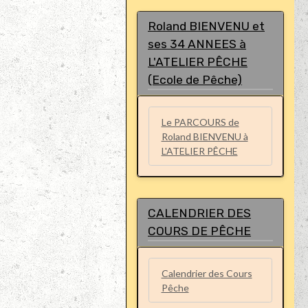
Roland BIENVENU et
ses 34 ANNEES à
L'ATELIER PÊCHE
(Ecole de Pêche)
Le PARCOURS de
Roland BIENVENU à
L'ATELIER PÊCHE
CALENDRIER DES
COURS DE PÊCHE
Calendrier des Cours
Pêche