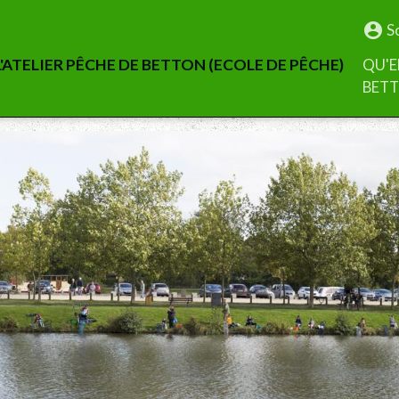
S
'ATELIER PÊCHE DE BETTON (ECOLE DE PÊCHE)
QU'E
BET