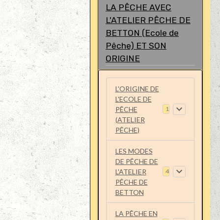
LA PÊCHE AVEC
L'ATELIER PÊCHE DE
BETTON (Ecole de
Pêche) ET SON
ORIGINE
L'ORIGINE DE
L'ECOLE DE
PÊCHE
1
(ATELIER
PÊCHE)
LES MODES
DE PÊCHE DE
L'ATELIER
4
PÊCHE DE
BETTON
LA PÊCHE EN