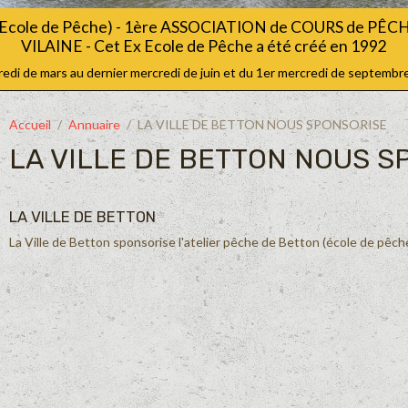
Ecole de Pêche) - 1ère ASSOCIATION de COURS de PÊ
VILAINE - Cet Ex Ecole de Pêche a été créé en 1992
i de mars au dernier mercredi de juin et du 1er mercredi de septembre
Accueil
Annuaire
LA VILLE DE BETTON NOUS SPONSORISE
LA VILLE DE BETTON NOUS S
LA VILLE DE BETTON
La Ville de Betton sponsorise l'atelier pêche de Betton (école de pêch