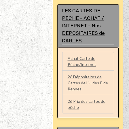
LES CARTES DE
PÊCHE - ACHAT /
INTERNET - Nos
DEPOSITAIRES de
CARTES
Achat Carte de
Pêche/Internet
26 Dépositaires de
Cartes de L'U des P de
Rennes
26 Prix des cartes de
pêche