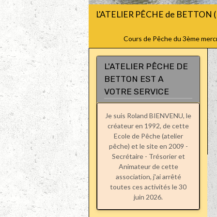
L'ATELIER PÊCHE de BETTON (
Cours de Pêche du 3ème mercred
L'ATELIER PÊCHE DE
BETTON EST A
VOTRE SERVICE
Je suis Roland BIENVENU, le
créateur en 1992, de cette
Ecole de Pêche (atelier
pêche) et le site en 2009 -
Secrétaire - Trésorier et
Animateur de cette
association, j'ai arrêté
toutes ces activités le 30
juin 2026.