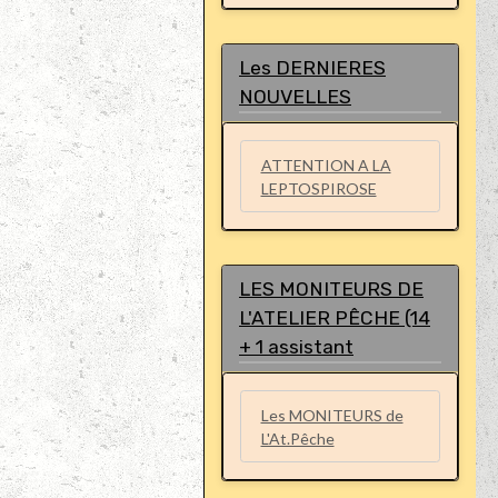
Les DERNIERES
NOUVELLES
ATTENTION A LA
LEPTOSPIROSE
LES MONITEURS DE
L'ATELIER PÊCHE (14
+ 1 assistant
Les MONITEURS de
L'At.Pêche