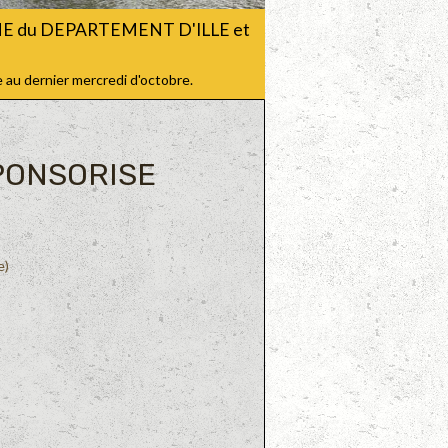
CHE du DEPARTEMENT D'ILLE et
 au dernier mercredi d'octobre.
PONSORISE
e)