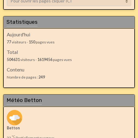
Statistiques
Aujourd'hui
77
visiteurs -
150
pages vues
Total
504631
visiteurs -
1619456
pages vues
Contenu
Nombre de pages :
249
Météo Betton
Betton
°C
22
Partiellement nuageux