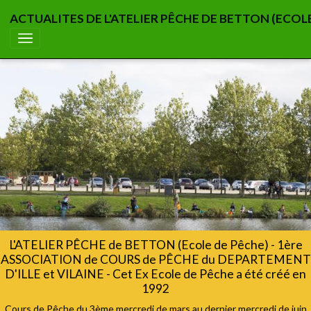
ACTUALITES DE L'ATELIER PÊCHE DE BETTON (ECOL
L'ATELIER PÊCHE de BETTON (Ecole de Pêche) - 1ère
ASSOCIATION de COURS de PÊCHE du DEPARTEMENT
D'ILLE et VILAINE - Cet Ex Ecole de Pêche a été créé en
1992
Cours de Pêche du 3ème mercredi de mars au dernier mercredi de juin