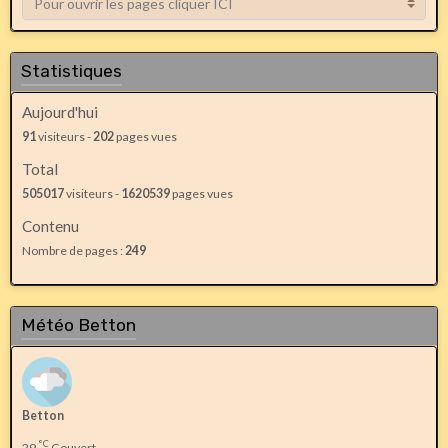
Statistiques
Aujourd'hui
91
visiteurs -
202
pages vues
Total
505017
visiteurs -
1620539
pages vues
Contenu
Nombre de pages :
249
Météo Betton
Betton
°C
29
Couvert