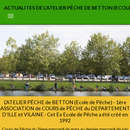
ACTUALITES DE L'ATELIER PÊCHE DE BETTON (ECOL
L'ATELIER PÊCHE de BETTON (Ecole de Pêche) - 1ère
ASSOCIATION de COURS de PÊCHE du DEPARTEMENT
D'ILLE et VILAINE - Cet Ex Ecole de Pêche a été créé en
1992
Cours de Pêche du 3ème mercredi de mars au dernier mercredi de juin