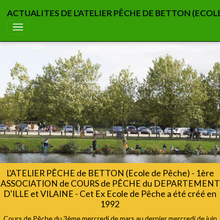
ACTUALITES DE L'ATELIER PÊCHE DE BETTON (ECOL
L'ATELIER PÊCHE de BETTON (Ecole de Pêche) - 1ère
ASSOCIATION de COURS de PÊCHE du DEPARTEMENT
D'ILLE et VILAINE - Cet Ex Ecole de Pêche a été créé en
1992
Cours de Pêche du 3ème mercredi de mars au dernier mercredi de juin