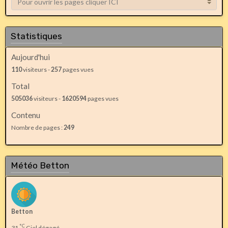
Statistiques
Aujourd'hui
110
visiteurs -
257
pages vues
Total
505036
visiteurs -
1620594
pages vues
Contenu
Nombre de pages :
249
Météo Betton
Betton
°C
31
Ciel dégagé