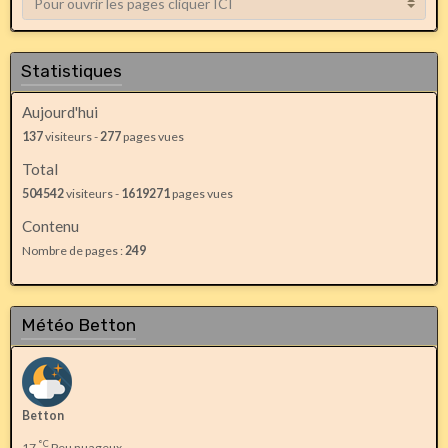
Statistiques
Aujourd'hui
137
visiteurs -
277
pages vues
Total
504542
visiteurs -
1619271
pages vues
Contenu
Nombre de pages :
249
Météo Betton
Betton
°C
17
Peu nuageux