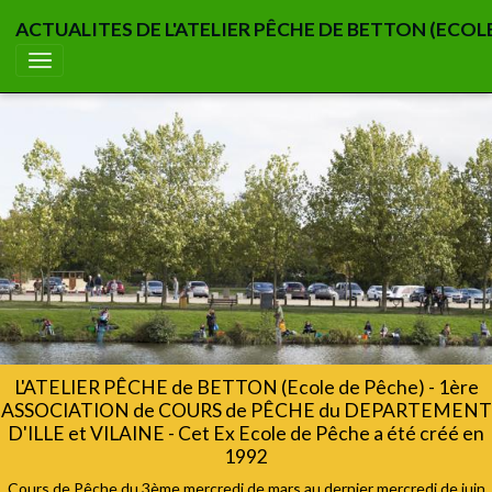
ACTUALITES DE L'ATELIER PÊCHE DE BETTON (ECOL
L'ATELIER PÊCHE de BETTON (Ecole de Pêche) - 1ère
ASSOCIATION de COURS de PÊCHE du DEPARTEMENT
D'ILLE et VILAINE - Cet Ex Ecole de Pêche a été créé en
1992
Cours de Pêche du 3ème mercredi de mars au dernier mercredi de juin