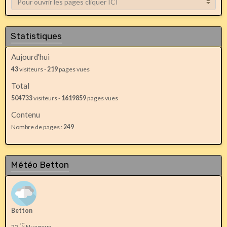
Statistiques
Aujourd'hui
43
visiteurs -
219
pages vues
Total
504733
visiteurs -
1619859
pages vues
Contenu
Nombre de pages :
249
Météo Betton
Betton
°C
22
Nuageux