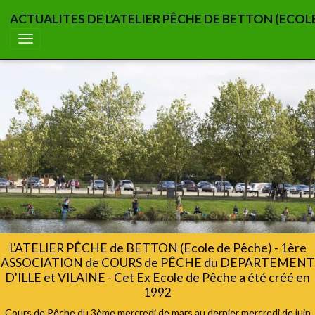
ACTUALITES DE L'ATELIER PÊCHE DE BETTON (ECOL
L'ATELIER PÊCHE de BETTON (Ecole de Pêche) - 1ère
ASSOCIATION de COURS de PÊCHE du DEPARTEMENT
D'ILLE et VILAINE - Cet Ex Ecole de Pêche a été créé en
1992
Cours de Pêche du 3ème mercredi de mars au dernier mercredi de juin