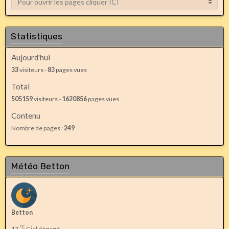
Statistiques
Aujourd'hui
33
visiteurs -
83
pages vues
Total
505159
visiteurs -
1620856
pages vues
Contenu
Nombre de pages :
249
Météo Betton
Betton
°C
17
Ciel dégagé