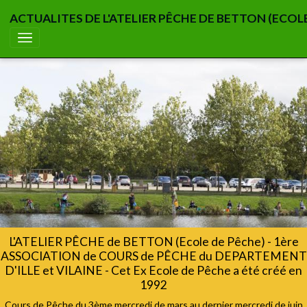
ACTUALITES DE L'ATELIER PÊCHE DE BETTON (ECOL
L'ATELIER PÊCHE de BETTON (Ecole de Pêche) - 1ère
ASSOCIATION de COURS de PÊCHE du DEPARTEMENT
D'ILLE et VILAINE - Cet Ex Ecole de Pêche a été créé en
1992
Cours de Pêche du 3ème mercredi de mars au dernier mercredi de juin