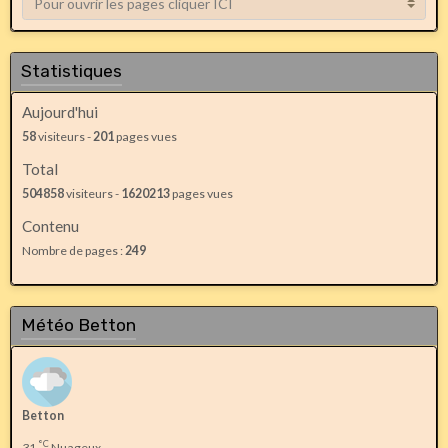
Statistiques
Aujourd'hui
58
visiteurs -
201
pages vues
Total
504858
visiteurs -
1620213
pages vues
Contenu
Nombre de pages :
249
Météo Betton
Betton
°C
31
Nuageux