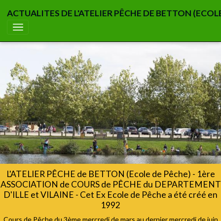
ACTUALITES DE L'ATELIER PÊCHE DE BETTON (ECOL
L'ATELIER PÊCHE de BETTON (Ecole de Pêche) - 1ère
ASSOCIATION de COURS de PÊCHE du DEPARTEMENT
D'ILLE et VILAINE - Cet Ex Ecole de Pêche a été créé en
1992
Cours de Pêche du 3ème mercredi de mars au dernier mercredi de juin