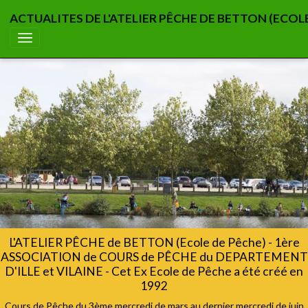
ACTUALITES DE L'ATELIER PÊCHE DE BETTON (ECOL
L'ATELIER PÊCHE de BETTON (Ecole de Pêche) - 1ère
ASSOCIATION de COURS de PÊCHE du DEPARTEMENT
D'ILLE et VILAINE - Cet Ex Ecole de Pêche a été créé en
1992
Cours de Pêche du 3ème mercredi de mars au dernier mercredi de juin