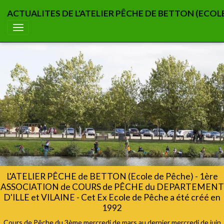
ACTUALITES DE L'ATELIER PÊCHE DE BETTON (ECOL
L'ATELIER PÊCHE de BETTON (Ecole de Pêche) - 1ère
ASSOCIATION de COURS de PÊCHE du DEPARTEMENT
D'ILLE et VILAINE - Cet Ex Ecole de Pêche a été créé en
1992
Cours de Pêche du 3ème mercredi de mars au dernier mercredi de juin