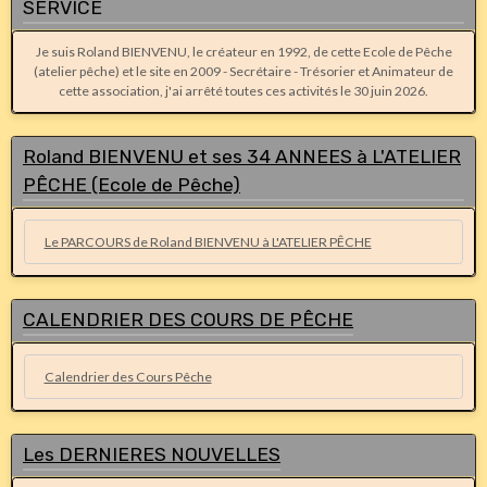
SERVICE
Je suis Roland BIENVENU, le créateur en 1992, de cette Ecole de Pêche
(atelier pêche) et le site en 2009 - Secrétaire - Trésorier et Animateur de
cette association, j'ai arrêté toutes ces activités le 30 juin 2026.
Roland BIENVENU et ses 34 ANNEES à L'ATELIER
PÊCHE (Ecole de Pêche)
Le PARCOURS de Roland BIENVENU à L'ATELIER PÊCHE
CALENDRIER DES COURS DE PÊCHE
Calendrier des Cours Pêche
Les DERNIERES NOUVELLES