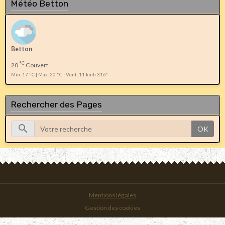
Météo Betton
Betton
°C
20
Couvert
Min: 17 °C | Max: 20 °C | Vent: 11 kmh 316°
Rechercher des Pages
OK
Mentions légales
Gestion des cookies