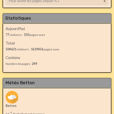
Statistiques
Aujourd'hui
77
visiteurs -
150
pages vues
Total
504631
visiteurs -
1619456
pages vues
Contenu
Nombre de pages :
249
Météo Betton
Betton
°C
24
Partiellement nuageux