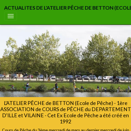
ACTUALITES DE L'ATELIER PÊCHE DE BETTON (ECOL
L'ATELIER PÊCHE de BETTON (Ecole de Pêche) - 1ère
ASSOCIATION de COURS de PÊCHE du DEPARTEMENT
D'ILLE et VILAINE - Cet Ex Ecole de Pêche a été créé en
1992
Cours de Pêche du 3ème mercredi de mars au dernier mercredi de juin