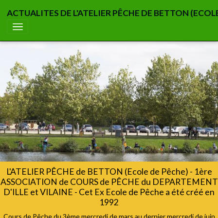
ACTUALITES DE L'ATELIER PÊCHE DE BETTON (ECOL
L'ATELIER PÊCHE de BETTON (Ecole de Pêche) - 1ère
ASSOCIATION de COURS de PÊCHE du DEPARTEMENT
D'ILLE et VILAINE - Cet Ex Ecole de Pêche a été créé en
1992
Cours de Pêche du 3ème mercredi de mars au dernier mercredi de juin