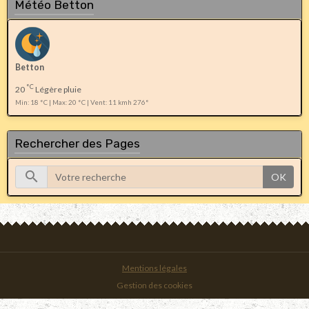
Météo Betton
Betton
°C
20
Légère pluie
Min: 18 °C | Max: 20 °C | Vent: 11 kmh 276°
Rechercher des Pages
OK
Mentions légales
Gestion des cookies