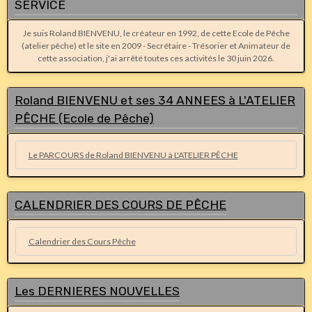
SERVICE
Je suis Roland BIENVENU, le créateur en 1992, de cette Ecole de Pêche
(atelier pêche) et le site en 2009 - Secrétaire - Trésorier et Animateur de
cette association, j'ai arrêté toutes ces activités le 30 juin 2026.
Roland BIENVENU et ses 34 ANNEES à L'ATELIER
PÊCHE (Ecole de Pêche)
Le PARCOURS de Roland BIENVENU à L'ATELIER PÊCHE
CALENDRIER DES COURS DE PÊCHE
Calendrier des Cours Pêche
Les DERNIERES NOUVELLES