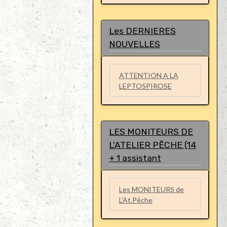
Les DERNIERES
NOUVELLES
ATTENTION A LA
LEPTOSPIROSE
LES MONITEURS DE
L'ATELIER PÊCHE (14
+ 1 assistant
Les MONITEURS de
L'At.Pêche