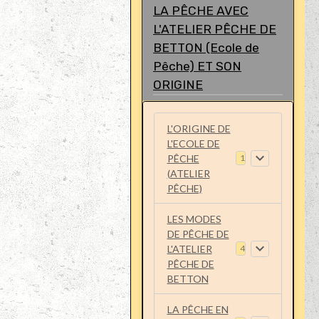
LA PÊCHE AVEC
L'ATELIER PÊCHE DE
BETTON (Ecole de
Pêche) ET SON
ORIGINE
L'ORIGINE DE
L'ECOLE DE
PÊCHE
1
(ATELIER
PÊCHE)
LES MODES
DE PÊCHE DE
L'ATELIER
4
PÊCHE DE
BETTON
LA PÊCHE EN