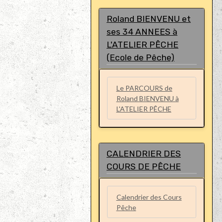
Roland BIENVENU et
ses 34 ANNEES à
L'ATELIER PÊCHE
(Ecole de Pêche)
Le PARCOURS de
Roland BIENVENU à
L'ATELIER PÊCHE
CALENDRIER DES
COURS DE PÊCHE
Calendrier des Cours
Pêche