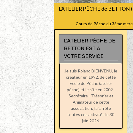
L'ATELIER PÊCHE de BETTON (
Cours de Pêche du 3ème mercred
L'ATELIER PÊCHE DE
BETTON EST A
VOTRE SERVICE
Je suis Roland BIENVENU, le
créateur en 1992, de cette
Ecole de Pêche (atelier
pêche) et le site en 2009 -
Secrétaire - Trésorier et
Animateur de cette
association, j'ai arrêté
toutes ces activités le 30
juin 2026.