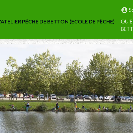
S
'ATELIER PÊCHE DE BETTON (ECOLE DE PÊCHE)
QU'E
BET