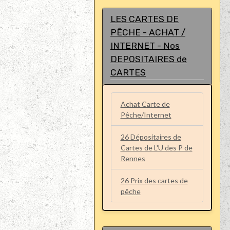
LES CARTES DE
PÊCHE - ACHAT /
INTERNET - Nos
DEPOSITAIRES de
CARTES
Achat Carte de
Pêche/Internet
26 Dépositaires de
Cartes de L'U des P de
Rennes
26 Prix des cartes de
pêche