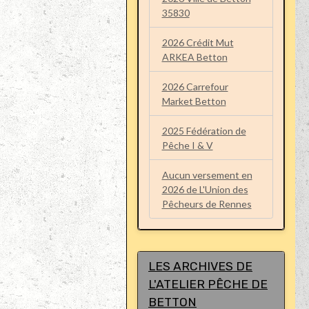
35830
2026 Crédit Mut
ARKEA Betton
2026 Carrefour
Market Betton
2025 Fédération de
Pêche I & V
Aucun versement en
2026 de L'Union des
Pêcheurs de Rennes
LES ARCHIVES DE
L'ATELIER PÊCHE DE
BETTON