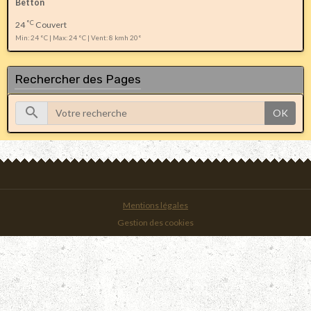
Betton
°C
24
Couvert
Min: 24 °C | Max: 24 °C | Vent: 8 kmh 20°
Rechercher des Pages
OK
Mentions légales
Gestion des cookies