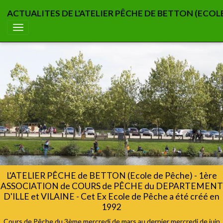
ACTUALITES DE L'ATELIER PÊCHE DE BETTON (ECOL
L'ATELIER PÊCHE de BETTON (Ecole de Pêche) - 1ère
ASSOCIATION de COURS de PÊCHE du DEPARTEMENT
D'ILLE et VILAINE - Cet Ex Ecole de Pêche a été créé en
1992
Cours de Pêche du 3ème mercredi de mars au dernier mercredi de juin