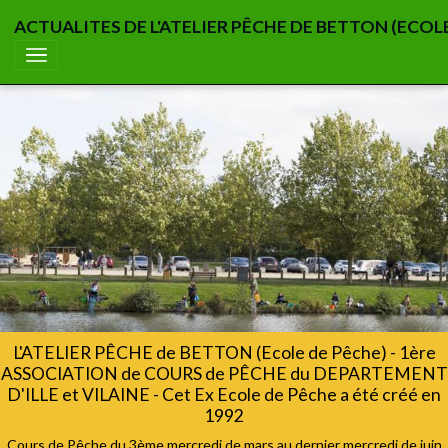
ACTUALITES DE L'ATELIER PÊCHE DE BETTON (ECOL
L'ATELIER PÊCHE de BETTON (Ecole de Pêche) - 1ère
ASSOCIATION de COURS de PÊCHE du DEPARTEMENT
D'ILLE et VILAINE - Cet Ex Ecole de Pêche a été créé en
1992
Cours de Pêche du 3ème mercredi de mars au dernier mercredi de juin