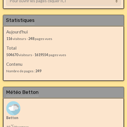
Statistiques
Aujourd'hui
116
visiteurs -
248
pages vues
Total
504670
visiteurs -
1619554
pages vues
Contenu
Nombre de pages :
249
Météo Betton
Betton
°C
19
Nuageux