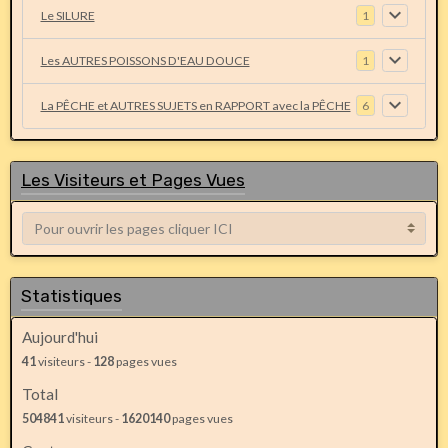
Le SILURE
1
Les AUTRES POISSONS D'EAU DOUCE
1
La PÊCHE et AUTRES SUJETS en RAPPORT avec la PÊCHE
6
Les Visiteurs et Pages Vues
Statistiques
Aujourd'hui
41
visiteurs -
128
pages vues
Total
504841
visiteurs -
1620140
pages vues