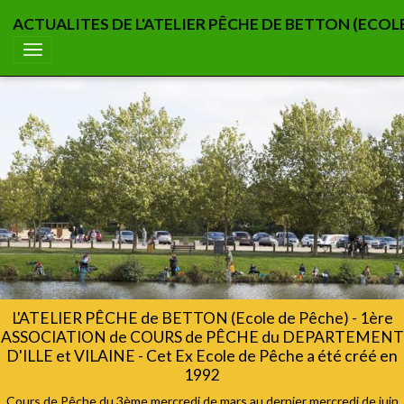
ACTUALITES DE L'ATELIER PÊCHE DE BETTON (ECOL
L'ATELIER PÊCHE de BETTON (Ecole de Pêche) - 1ère
ASSOCIATION de COURS de PÊCHE du DEPARTEMENT
D'ILLE et VILAINE - Cet Ex Ecole de Pêche a été créé en
1992
Cours de Pêche du 3ème mercredi de mars au dernier mercredi de juin