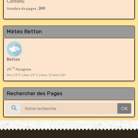
Contenu
Nombre de pages :
249
Météo Betton
Betton
°C
29
Nuageux
Min: 29 °C | Max: 29 °C | Vent: 15 kmh 136°
Rechercher des Pages
OK