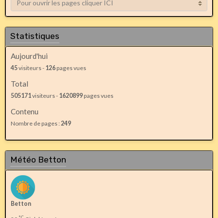
Statistiques
Aujourd'hui
45
visiteurs -
126
pages vues
Total
505171
visiteurs -
1620899
pages vues
Contenu
Nombre de pages :
249
Météo Betton
Betton
°C