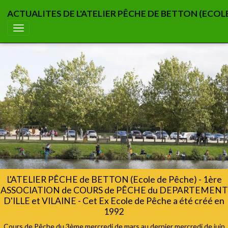
ACTUALITES DE L'ATELIER PÊCHE DE BETTON (ECOL
L'ATELIER PÊCHE de BETTON (Ecole de Pêche) - 1ère
ASSOCIATION de COURS de PÊCHE du DEPARTEMENT
D'ILLE et VILAINE - Cet Ex Ecole de Pêche a été créé en
1992
Cours de Pêche du 3ème mercredi de mars au dernier mercredi de juin