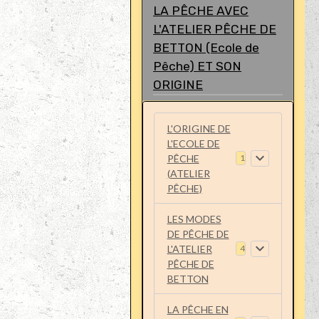
LA PÊCHE AVEC
L'ATELIER PÊCHE DE
BETTON (Ecole de
Pêche) ET SON
ORIGINE
L'ORIGINE DE
L'ECOLE DE
PÊCHE
1
(ATELIER
PÊCHE)
LES MODES
DE PÊCHE DE
L'ATELIER
4
PÊCHE DE
BETTON
LA PÊCHE EN