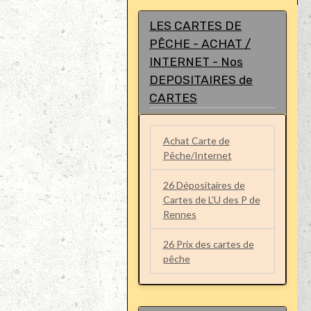
LES CARTES DE
PÊCHE - ACHAT /
INTERNET - Nos
DEPOSITAIRES de
CARTES
Achat Carte de
Pêche/Internet
26 Dépositaires de
Cartes de L'U des P de
Rennes
26 Prix des cartes de
pêche