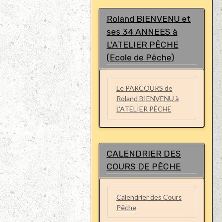
Roland BIENVENU et
ses 34 ANNEES à
L'ATELIER PÊCHE
(Ecole de Pêche)
Le PARCOURS de
Roland BIENVENU à
L'ATELIER PÊCHE
CALENDRIER DES
COURS DE PÊCHE
Calendrier des Cours
Pêche