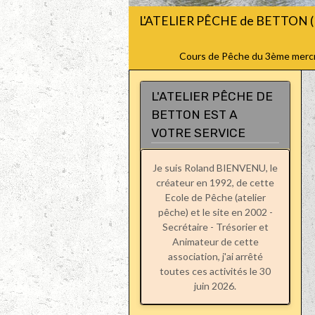
L'ATELIER PÊCHE de BETTON (
Cours de Pêche du 3ème mercred
L'ATELIER PÊCHE DE
BETTON EST A
VOTRE SERVICE
Je suis Roland BIENVENU, le
créateur en 1992, de cette
Ecole de Pêche (atelier
pêche) et le site en 2002 -
Secrétaire - Trésorier et
Animateur de cette
association, j'ai arrêté
toutes ces activités le 30
juin 2026.