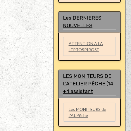
Les DERNIERES
NOUVELLES
ATTENTION A LA
LEPTOSPIROSE
LES MONITEURS DE
L'ATELIER PÊCHE (14
+ 1 assistant
Les MONITEURS de
L'At.Pêche