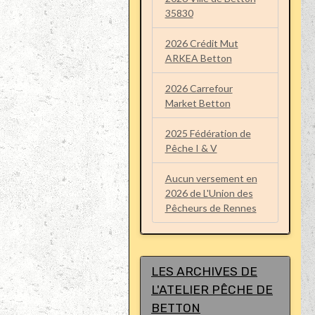
35830
2026 Crédit Mut
ARKEA Betton
2026 Carrefour
Market Betton
2025 Fédération de
Pêche I & V
Aucun versement en
2026 de L'Union des
Pêcheurs de Rennes
LES ARCHIVES DE
L'ATELIER PÊCHE DE
BETTON