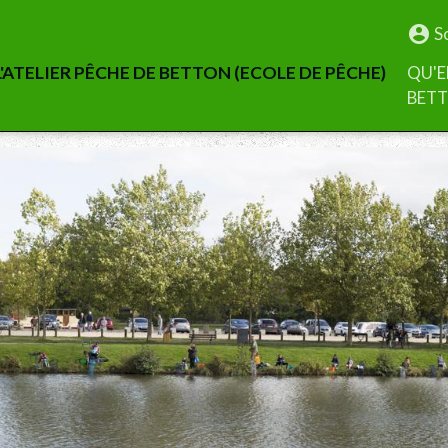
S
'ATELIER PÊCHE DE BETTON (ECOLE DE PÊCHE)
QU'E
BET