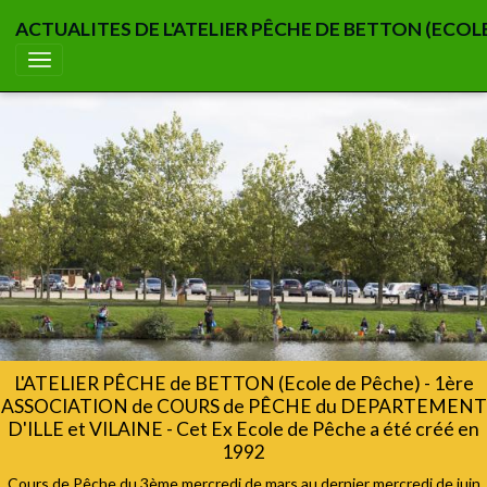
ACTUALITES DE L'ATELIER PÊCHE DE BETTON (ECOL
L'ATELIER PÊCHE de BETTON (Ecole de Pêche) - 1ère
ASSOCIATION de COURS de PÊCHE du DEPARTEMENT
D'ILLE et VILAINE - Cet Ex Ecole de Pêche a été créé en
1992
Cours de Pêche du 3ème mercredi de mars au dernier mercredi de juin