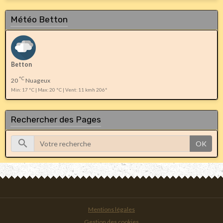
Météo Betton
Betton
°C
20
Nuageux
Min: 17 °C | Max: 20 °C | Vent: 11 kmh 206°
Rechercher des Pages
OK
Mentions légales
Gestion des cookies