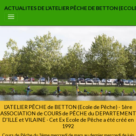
ACTUALITES DE L'ATELIER PÊCHE DE BETTON (ECOL
L'ATELIER PÊCHE de BETTON (Ecole de Pêche) - 1ère
ASSOCIATION de COURS de PÊCHE du DEPARTEMENT
D'ILLE et VILAINE - Cet Ex Ecole de Pêche a été créé en
1992
Cours de Pêche du 3ème mercredi de mars au dernier mercredi de juin