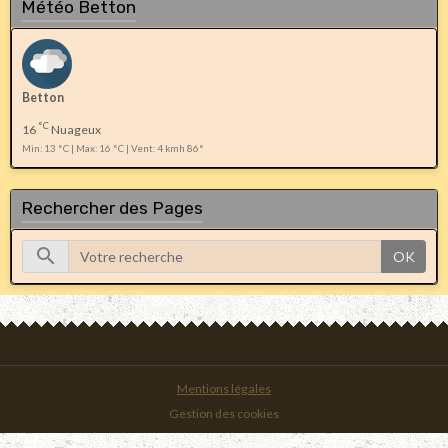
Météo Betton
Betton
°C
16
Nuageux
Min: 13 °C | Max: 16 °C | Vent: 4 kmh 86°
Rechercher des Pages
OK
Mentions légales
Gestion des cookies