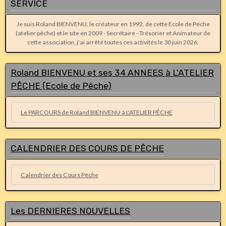
SERVICE
Je suis Roland BIENVENU, le créateur en 1992, de cette Ecole de Pêche
(atelier pêche) et le site en 2009 - Secrétaire - Trésorier et Animateur de
cette association, j'ai arrêté toutes ces activités le 30 juin 2026.
Roland BIENVENU et ses 34 ANNEES à L'ATELIER
PÊCHE (Ecole de Pêche)
Le PARCOURS de Roland BIENVENU à L'ATELIER PÊCHE
CALENDRIER DES COURS DE PÊCHE
Calendrier des Cours Pêche
Les DERNIERES NOUVELLES