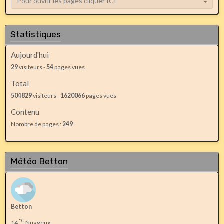
Statistiques
Aujourd'hui
29
visiteurs -
54
pages vues
Total
504829
visiteurs -
1620066
pages vues
Contenu
Nombre de pages :
249
Météo Betton
Betton
°C
14
Nuageux