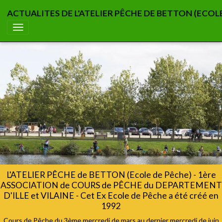
ACTUALITES DE L'ATELIER PÊCHE DE BETTON (ECOL
L'ATELIER PÊCHE de BETTON (Ecole de Pêche) - 1ère
ASSOCIATION de COURS de PÊCHE du DEPARTEMENT
D'ILLE et VILAINE - Cet Ex Ecole de Pêche a été créé en
1992
Cours de Pêche du 3ème mercredi de mars au dernier mercredi de juin