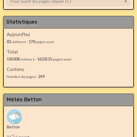
Statistiques
Aujourd'hui
82
visiteurs -
178
pages vues
Total
505008
visiteurs -
1620515
pages vues
Contenu
Nombre de pages :
249
Météo Betton
Betton
°C
27
Couvert