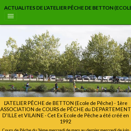
ACTUALITES DE L'ATELIER PÊCHE DE BETTON (ECOL
L'ATELIER PÊCHE de BETTON (Ecole de Pêche) - 1ère
ASSOCIATION de COURS de PÊCHE du DEPARTEMENT
D'ILLE et VILAINE - Cet Ex Ecole de Pêche a été créé en
1992
Cours de Pêche du 3ème mercredi de mars au dernier mercredi de juin