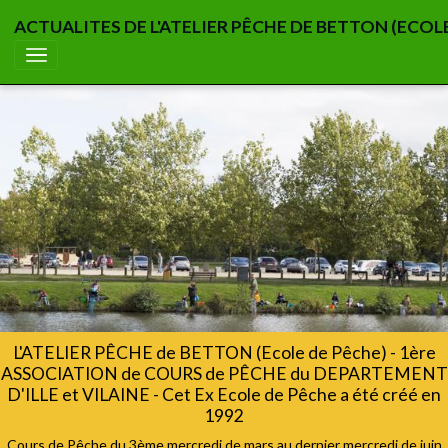
ACTUALITES DE L'ATELIER PÊCHE DE BETTON (ECOL
L'ATELIER PÊCHE de BETTON (Ecole de Pêche) - 1ère
ASSOCIATION de COURS de PÊCHE du DEPARTEMENT
D'ILLE et VILAINE - Cet Ex Ecole de Pêche a été créé en
1992
Cours de Pêche du 3ème mercredi de mars au dernier mercredi de juin