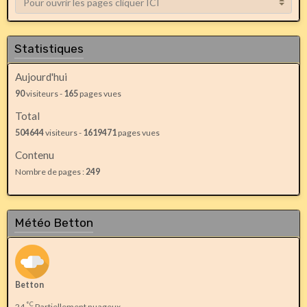
Statistiques
Aujourd'hui
90
visiteurs -
165
pages vues
Total
504644
visiteurs -
1619471
pages vues
Contenu
Nombre de pages :
249
Météo Betton
Betton
°C
24
Partiellement nuageux