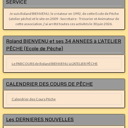
SERVICE
Je suis Roland BIENVENU, le créateur en 1992, de cette Ecole de Pêche
(atelier pêche) et le site en 2009 - Secrétaire - Trésorier et Animateur de
cette association, j'ai arrêté toutes ces activités le 30 juin 2026.
Roland BIENVENU et ses 34 ANNEES à L'ATELIER
PÊCHE (Ecole de Pêche)
Le PARCOURS de Roland BIENVENU à L'ATELIER PÊCHE
CALENDRIER DES COURS DE PÊCHE
Calendrier des Cours Pêche
Les DERNIERES NOUVELLES