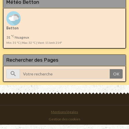
Météo Betton
Betton
°C
31
Nuageux
Min: 31 °C | Max: 32 °C | Vent: 11 kmh 214°
Rechercher des Pages
OK
Mentions légales
Gestion des cookies