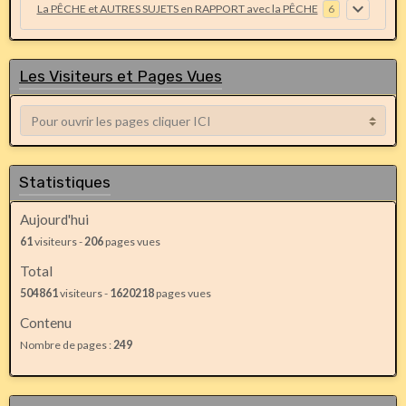
La PÊCHE et AUTRES SUJETS en RAPPORT avec la PÊCHE
6
Les Visiteurs et Pages Vues
Statistiques
Aujourd'hui
61
visiteurs -
206
pages vues
Total
504861
visiteurs -
1620218
pages vues
Contenu
Nombre de pages :
249