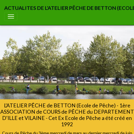
ACTUALITES DE L'ATELIER PÊCHE DE BETTON (ECOL
L'ATELIER PÊCHE de BETTON (Ecole de Pêche) - 1ère
ASSOCIATION de COURS de PÊCHE du DEPARTEMENT
D'ILLE et VILAINE - Cet Ex Ecole de Pêche a été créé en
1992
Cours de Pêche du 3ème mercredi de mars au dernier mercredi de juin