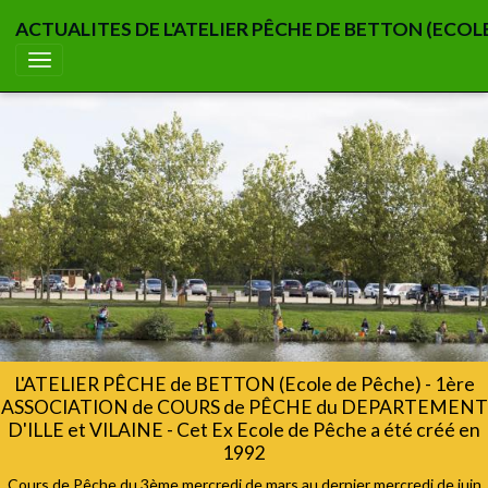
ACTUALITES DE L'ATELIER PÊCHE DE BETTON (ECOL
L'ATELIER PÊCHE de BETTON (Ecole de Pêche) - 1ère
ASSOCIATION de COURS de PÊCHE du DEPARTEMENT
D'ILLE et VILAINE - Cet Ex Ecole de Pêche a été créé en
1992
Cours de Pêche du 3ème mercredi de mars au dernier mercredi de juin