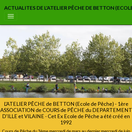
ACTUALITES DE L'ATELIER PÊCHE DE BETTON (ECOL
L'ATELIER PÊCHE de BETTON (Ecole de Pêche) - 1ère
ASSOCIATION de COURS de PÊCHE du DEPARTEMENT
D'ILLE et VILAINE - Cet Ex Ecole de Pêche a été créé en
1992
Cours de Pêche du 3ème mercredi de mars au dernier mercredi de juin