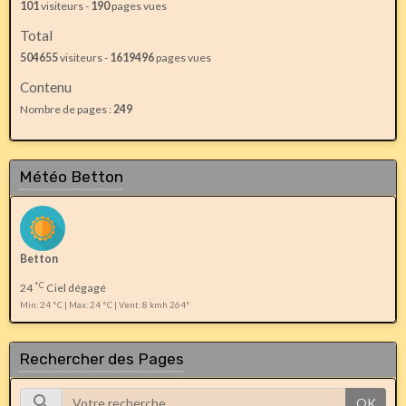
101
visiteurs -
190
pages vues
Total
504655
visiteurs -
1619496
pages vues
Contenu
Nombre de pages :
249
Météo Betton
Betton
°C
24
Ciel dégagé
Min: 24 °C | Max: 24 °C | Vent: 8 kmh 264°
Rechercher des Pages
OK